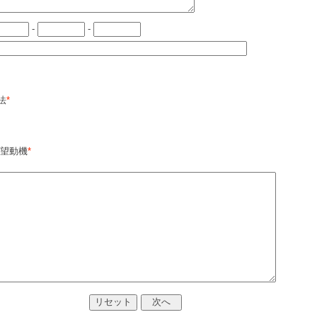
-
-
法
*
志望動機
*