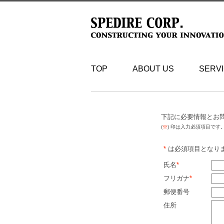
TOP
ABOUT US
SERV
下記に必要情報とお
(
※
) 印は入力必須項目です
*
は必須項目となり
氏名
*
フリガナ
*
郵便番号
住所